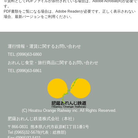
※資料としてPDFファイルが添付されている場合は、Adobe Acrobat(R)が必要で
6354D
21:20
21:24
21
9日（日曜日）
6311D
す。
21日（金曜日）
9210D
6155D
18:33
18:36
18:37
18:44
18
PDF書類をご覧になる場合は、Adobe Readerが必要です。正しく表示されない
場合、最新バージョンをご利用ください。
6152D
20:02
20:07
20
10日（月曜日）
6265D
22:39
22:46
22
22日（土曜日）
6126D
09:09
09:12
09:22
09:26
09
6227D
08:46
08:50
08:52
08:58
09
6348D
19:06
19:10
19
6143D
23日（日曜日）
9118D
06:50
06:54
07
11日（火曜日）
6329D
6140D
運行情報・運賃に関するお問い合わせ
6147D
15:35
15:41
15
24日（月曜日）
6116D
05:24
05:31
06
12日（水曜日）
6311D
TEL:(0996)63-6860
6144D
17:22
17:26
17:35
17:39
18
6155D
18:33
18:36
18:37
18:44
18
おれんじ食堂・旅行商品に関するお問い合わせ
6250D
13日（木曜日）
6265D
22:39
22:46
22
TEL:(0996)63-6861
25日（火曜日）
6134D
12:29
12:33
13
6227D
08:46
08:50
08:52
08:58
09
6348D
19:06
19:10
19
6143D
26日（水曜日）
9118D
06:50
06:54
07
14日（金曜日）
6329D
27日（木曜日）
6138D
14:25
14:29
15
6147D
15:35
15:41
15
6354D
21:20
21:24
21
15日（土曜日）
6311D
28日（金曜日）
9210D
(C) Hisatsu Orange Railway inc. All Rights Reserved.
6339D
6152D
20:02
20:07
20
6155D
18:33
18:36
18:37
18:44
18
肥薩おれんじ鉄道株式会社（本社）
16日（日曜日）
6227D
08:46
08:50
08:52
08:58
09
〒866-0831 熊本県八代市萩原町1丁目1番1号
6143D
14:13
14:19
14
Tel:(0965)32-5678(代表：総務部)
Fax:(0965)32-5411