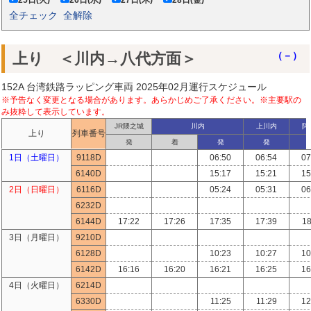
全チェック
全解除
上り ＜川内→八代方面＞
（－）
152A 台湾鉄路ラッピング車両 2025年02月運行スケジュール
※予告なく変更となる場合があります。あらかじめご了承ください。※主要駅の
み抜粋して表示しています。
JR隈之城
川内
上川内
阿
上り
列車番号
発
着
発
発
1日（土曜日）
9118D
06:50
06:54
07
6140D
15:17
15:21
15
2日（日曜日）
6116D
05:24
05:31
06
6232D
6144D
17:22
17:26
17:35
17:39
18
3日（月曜日）
9210D
6128D
10:23
10:27
10
6142D
16:16
16:20
16:21
16:25
16
4日（火曜日）
6214D
6330D
11:25
11:29
12