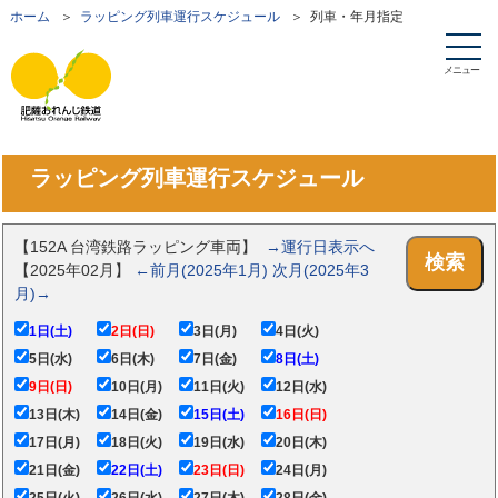
ホーム
＞
ラッピング列車運行スケジュール
＞ 列車・年月指定
メニュー
ラッピング列車運行スケジュール
【152A 台湾鉄路ラッピング車両】
→運行日表示へ
検索
【2025年02月】
←前月(2025年1月)
次月(2025年3
月)→
1日(土)
2日(日)
3日(月)
4日(火)
5日(水)
6日(木)
7日(金)
8日(土)
9日(日)
10日(月)
11日(火)
12日(水)
13日(木)
14日(金)
15日(土)
16日(日)
17日(月)
18日(火)
19日(水)
20日(木)
21日(金)
22日(土)
23日(日)
24日(月)
25日(火)
26日(水)
27日(木)
28日(金)