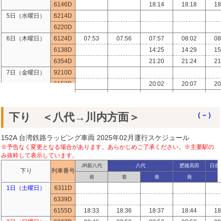
6146D
18:14
18:18
18
5日（水曜日）
6214D
6220D
6日（木曜日）
6124D
07:53
07:56
07:57
08:02
08
6138D
14:25
14:29
15
6354D
21:20
21:24
21
7日（金曜日）
9210D
6152D
20:02
20:07
20
8日（土曜日）
6126D
09:09
09:12
09:22
09:26
09
6348D
19:06
19:10
19
下り ＜八代→川内方面＞
（－）
9日（日曜日）
9118D
06:50
06:54
07
6140D
152A 台湾鉄路ラッピング車両 2025年02月運行スケジュール
10日（月曜日）
6116D
05:24
05:31
06
※予告なく変更となる場合があります。あらかじめご了承ください。※主要駅の
6144D
17:22
17:26
17:35
17:39
18
み抜粋して表示しています。
6250D
JR新八代
八代
肥後高田
日奈
下り
列車番号
11日（火曜日）
6134D
12:29
12:33
13
発
着
発
発
6348D
19:06
19:10
19
1日（土曜日）
6311D
12日（水曜日）
9118D
06:50
06:54
07
6339D
6140D
6155D
18:33
18:36
18:37
18:44
18
13日（木曜日）
6116D
05:24
05:31
06