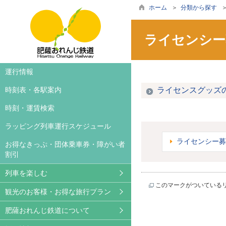
ホーム
＞
分類から探す
ライセンシー
車両案内
旅行案内・お得な旅行プラ
お知らせ
運行情報
ラッピング列車
おれんじカフェ
撮影等希望の皆様へ
時刻表・各駅案内
ライセンスグッズ
ご利用方法
列車レンタル
広告について
時刻・運賃検索
撮影される方へ
沿線観光案内
パートナーズクラブ
ラッピング列車運行スケジュール
ライセンシー募
レンタサイクル
かぞくいろ特設ページ
ライセンシー募集
お得なきっぷ・団体乗車券・障がい者
割引
サイクルトレイン
ブログ
列車を楽しむ
鉄印帳
このマークがついている
観光のお客様・お得な旅行プラン
動画ギャラリー
肥薩おれんじ鉄道について