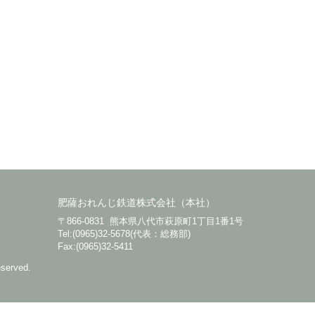
肥薩おれんじ鉄道株式会社（本社）
〒866-0831 熊本県八代市萩原町1丁目1番1号
Tel:(0965)32-5678(代表：総務部)
Fax:(0965)32-5411
eserved.